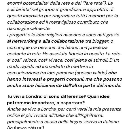
enormi potenzialita’ della rete e del “fare rete”). La
solidarieta’ nel gruppo e’ grandiosa, e approfitto di
questa intervista per ringraziare tutti i membri per la
collaborazione ed il meraviglioso contributo che
danno giornalmente.
I progetti e le idee migliori nascono e sono nati grazie
al networking e alla collaborazione
tra blogger, o
comunque tra persone che hanno una presenza
costante in rete. Ho assoluta fiducia in questo. La rete
e’ cosi’ veloce, cosi’ vivace, cosi’ piena di stimoli. E’ un
modo rapido ed immediato di mettere in
comunicazione tra loro persone (spesso valide)
che
hanno interessi e progetti comuni, ma che possono
anche stare fisicamente dall’altra parte del mondo
.
Tu vivi a Londra: ci sono differenze? Quali idee
potremmo importare, o esportare?
Anche se vivo a Londra, per certi versi la mia presenza
online e’ piu’ rivolta all’Italia che all’Inghilterra,
principalmente a causa della lingua: scrivo in italiano
(in futuro chissa’).