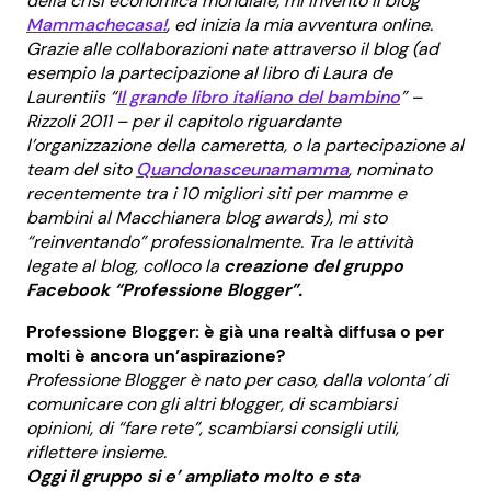
della crisi economica mondiale, mi invento il blog
Mammachecasa!
, ed inizia la mia avventura online.
Grazie alle collaborazioni nate attraverso il blog (ad
esempio la partecipazione al libro di Laura de
Laurentiis “
Il grande libro italiano del bambino
” –
Rizzoli 2011 – per il capitolo riguardante
l’organizzazione della cameretta, o la partecipazione al
team del sito
Quandonasceunamamma
, nominato
recentemente tra i 10 migliori siti per mamme e
bambini al Macchianera blog awards), mi sto
“reinventando” professionalmente. Tra le attività
legate al blog, colloco la
creazione del gruppo
Facebook “Professione Blogger”.
Professione Blogger: è già una realtà diffusa o per
molti è ancora un’aspirazione?
Professione Blogger è nato per caso, dalla volonta’ di
comunicare con gli altri blogger, di scambiarsi
opinioni, di “fare rete”, scambiarsi consigli utili,
riflettere insieme.
Oggi il gruppo si e’ ampliato molto e sta