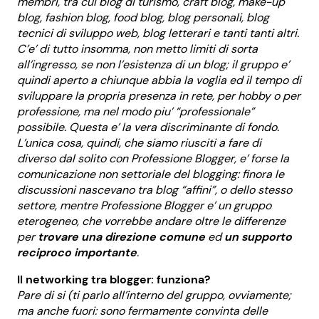
membri, tra cui blog di turismo, craft blog, make-up
blog, fashion blog, food blog, blog personali, blog
tecnici di sviluppo web, blog letterari e tanti tanti altri.
C’e’ di tutto insomma, non metto limiti di sorta
all’ingresso, se non l’esistenza di un blog; il gruppo e’
quindi aperto a chiunque abbia la voglia ed il tempo di
sviluppare la propria presenza in rete, per hobby o per
professione, ma nel modo piu’ “professionale”
possibile. Questa e’ la vera discriminante di fondo.
L’unica cosa, quindi, che siamo riusciti a fare di
diverso dal solito con Professione Blogger, e’ forse la
comunicazione non settoriale del blogging: finora le
discussioni nascevano tra blog “affini”, o dello stesso
settore, mentre Professione Blogger e’ un gruppo
eterogeneo, che vorrebbe andare oltre le differenze
per
trovare una direzione comune
ed
un supporto
reciproco importante
.
Il networking tra blogger: funziona?
Pare di si (ti parlo all’interno del gruppo, ovviamente;
ma anche fuori: sono fermamente convinta delle