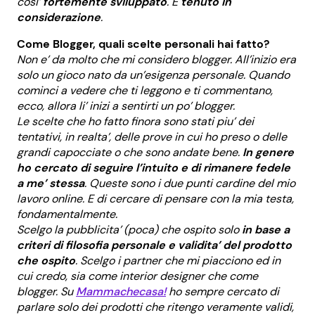
cosi’
fortemente sviluppato
. E
tenuto in
considerazione
.
Come Blogger, quali scelte personali hai fatto?
Non e’ da molto che mi considero blogger. All’inizio era
solo un gioco nato da un’esigenza personale. Quando
cominci a vedere che ti leggono e ti commentano,
ecco, allora li’ inizi a sentirti un po’ blogger.
Le scelte che ho fatto finora sono stati piu’ dei
tentativi, in realta’, delle prove in cui ho preso o delle
grandi capocciate o che sono andate bene.
In genere
ho cercato di seguire l’intuito e di rimanere fedele
a me’ stessa
. Queste sono i due punti cardine del mio
lavoro online. E di cercare di pensare con la mia testa,
fondamentalmente.
Scelgo la pubblicita’ (poca) che ospito solo
in base a
criteri di filosofia personale e validita’ del prodotto
che ospito
. Scelgo i partner che mi piacciono ed in
cui credo, sia come interior designer che come
blogger. Su
Mammachecasa!
ho sempre cercato di
parlare solo dei prodotti che ritengo veramente validi,