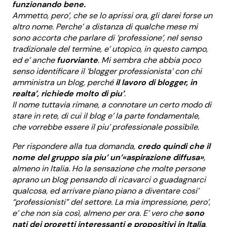
funzionando bene.
Ammetto, pero’, che se lo aprissi ora, gli darei forse un
altro nome. Perche’ a distanza di qualche mese mi
sono accorta che parlare di ‘professione’, nel senso
tradizionale del termine, e’ utopico, in questo campo,
ed e’ anche
fuorviante
. Mi sembra che abbia poco
senso identificare il ‘blogger professionista’ con chi
amministra un blog, perché
il lavoro di blogger, in
realta’, richiede molto di piu’
.
Il nome tuttavia rimane, a connotare un certo modo di
stare in rete, di cui il blog e’ la parte fondamentale,
che vorrebbe essere il piu’ professionale possibile.
Per rispondere alla tua domanda,
credo quindi che il
nome del gruppo sia piu’ un’«aspirazione diffusa»
,
almeno in Italia. Ho la sensazione che molte persone
aprano un blog pensando di ricavarci o guadagnarci
qualcosa, ed arrivare piano piano a diventare cosi’
“professionisti” del settore. La mia impressione, pero’,
e’ che non sia così, almeno per ora. E’ vero che
sono
nati dei progetti interessanti e propositivi in Italia
,