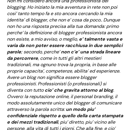
Non mi considero ancora una professionista del
blogging. Ho iniziato la mia avventura in rete non poi
cosi’ tanto tempo fa e sto ancora cercando la mia
identita’ di blogger, che non e’ cosa da poco.. Dunque
non ho una risposta precisa alla tua domanda: primo
perche’ la definizione di blogger professionista ancora
non esiste, a mio avviso, o meglio,
e’ talmente vasta e
varia da non poter essere racchiusa in due semplici
parole
; secondo, perche’
non c’e’ una strada lineare
da percorrere
, come in tutti gli altri mestieri
tradizionali, ma ognuno trova la propria, in base alle
proprie capacita’, competenze, abilita’ ed esperienze.
Avere un blog non significa essere blogger
professionisti. Professionisti (o professionali) si
diventa con tutto
cio’ che gravita attorno al blog
.
Ovvero: la reputazione online, il personal branding, il
modo assolutamente unico del blogger di comunicare
attraverso la parola scritta:
un modo piu’
confidenziale rispetto a quello della carta stampata
e dei mezzi tradizionali
, piu’ diretto, piu’ vicino alle
persone, alla vita di tutti i giorni. Che alla fine, e cio’