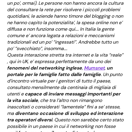
un po’, ormai). Le persone non hanno ancora la cultura
del consultare la rete per risolvere i piccoli problemi
quotidiani, le aziende hanno timore del blogging o non
ne hanno capito la potenzialita’, la spesa online non e’
diffusa e non funziona come qui…. In Italia la gente
comune e’ ancora legata a relazioni e meccanismi
tradizionali ed un po’ “ingessati”. Andrebbe tutto un
po’ “svecchiato”, insomma….
Questa interazione stretta tra internet e la vita “reale”
, qui in UK, e’ espressa perfettamente da uno dei
fenomeni del networking inglese
,
Mumsnet
,
un
portale per le famiglie fatto dalle famiglie
. Un punto
d’incontro virtuale per i genitori di tutto il paese,
consultato mensilmente da centinaia di migliaia di
utenti e
capace di inviare messaggi importanti per
la vita sociale
, che tra l’altro non rimangono
inascoltati o considerati “lamentele” fini a se’ stesse,
ma
diventano occasione di sviluppo ed interazione
tra operatori diversi
. Questo non sarebbe certo stato
possibile in un paese in cui il networking non fosse