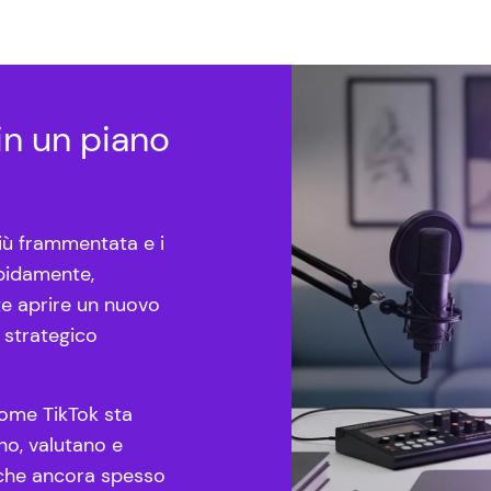
in un piano
più frammentata e i
pidamente,
te aprire un nuovo
 strategico
ome TikTok sta
no, valutano e
 che ancora spesso