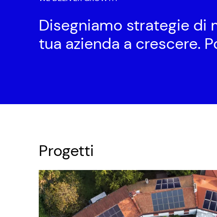
Disegniamo strategie di m
tua azienda a crescere. P
Progetti