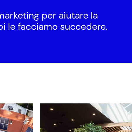
arketing per aiutare la
oi le facciamo succedere.