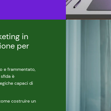
keting in
zione per
so e frammentato,
 sfida è
tegiche capaci di
come costruire un