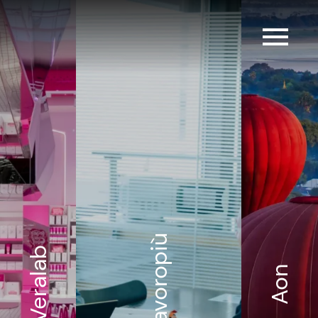
Lavoropiù
Veralab
Aon